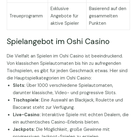
Exklusive
Basierend auf den
Treueprogramm
Angebote für
gesammelten
aktive Spieler
Punkten
Spielangebot im Oshi Casino
Die Vielfalt an Spielen im Oshi Casino ist beeindruckend.
Von klassischen Spielautomaten bis hin zu aufregenden
Tischspielen, es gibt für jeden Geschmack etwas. Hier sind
die Hauptspielkategorien im Oshi Casino:
Slots:
Über 1000 verschiedene Spielautomaten,
darunter klassische, Video- und progressive Slots.
Tischspiele:
Eine Auswahl an Blackjack, Roulette und
Baccarat steht zur Verfügung.
Live-Casino:
Interaktive Spiele mit echten Dealern, die
ein authentisches Casino-Erlebnis bieten.
Jackpots:
Die Möglichkeit, große Gewinne mit
progressiven Jackpot-Spielen zu erzielen.