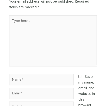
Your email address will not be published.
Required
fields are marked
*
Save
my name,
email, and
website in
this
browser