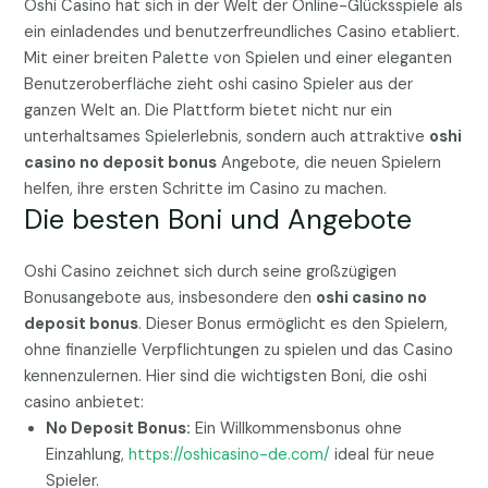
Oshi Casino hat sich in der Welt der Online-Glücksspiele als
ein einladendes und benutzerfreundliches Casino etabliert.
Mit einer breiten Palette von Spielen und einer eleganten
Benutzeroberfläche zieht oshi casino Spieler aus der
ganzen Welt an. Die Plattform bietet nicht nur ein
unterhaltsames Spielerlebnis, sondern auch attraktive
oshi
casino no deposit bonus
Angebote, die neuen Spielern
helfen, ihre ersten Schritte im Casino zu machen.
Die besten Boni und Angebote
Oshi Casino zeichnet sich durch seine großzügigen
Bonusangebote aus, insbesondere den
oshi casino no
deposit bonus
. Dieser Bonus ermöglicht es den Spielern,
ohne finanzielle Verpflichtungen zu spielen und das Casino
kennenzulernen. Hier sind die wichtigsten Boni, die oshi
casino anbietet:
No Deposit Bonus:
Ein Willkommensbonus ohne
Einzahlung,
https://oshicasino-de.com/
ideal für neue
Spieler.